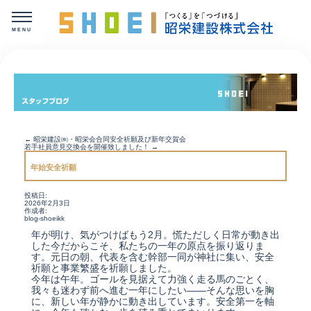
←
昭栄建設㈱・昭栄会合同安全祈願及び新年交賀会
若手社員意見交換会を開催致しました！
→
年始安全祈願
投稿日:
2026年2月3日
作成者:
blog-shoeikk
年が明け、気がつけばもう2月。慌ただしく日常が動き出
した今だからこそ、私たちの一年の原点を振り返りま
す。元日の朝、代表を含む幹部一同が神社に集い、安全
祈願と事業繁盛を祈願しました。
今年は午年。ゴールを見据えて力強く走る馬のごとく、
我々も迷わず前へ進む一年にしたい——そんな思いを胸
に、新しい年が静かに動き出しています。安全第一を軸