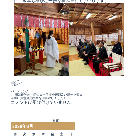
に、今年も確かな一歩を積み重ねてまいります。
カテゴリー:
ブログ
パーマリンク
←
昭栄建設㈱・昭栄会合同安全祈願及び新年交賀会
若手社員意見交換会を開催致しました！
→
コメントは受け付けていません。
検
索:
2026年8月
月
火
水
木
金
土
日