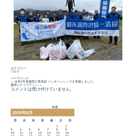
カテゴリー:
ブログ
パーマリンク
←
令和7年度盛岡工業高校 インターンシップを実施しました。
盛岡シティマラソン
→
コメントは受け付けていません。
検
索:
2026年8月
月
火
水
木
金
土
日
1
2
3
4
5
6
7
8
9
10
11
12
13
14
15
16