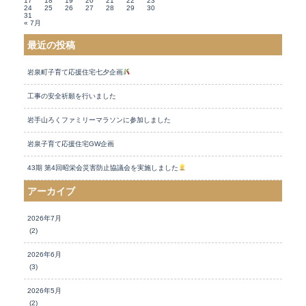
17
18
19
20
21
22
23
24
25
26
27
28
29
30
31
« 7月
最近の投稿
岩泉町子育て応援住宅七夕企画
工事の安全祈願を行いました
岩手山ろくファミリーマラソンに参加しました
岩泉子育て応援住宅GW企画
43期 第4回昭栄会災害防止協議会を実施しました
アーカイブ
2026年7月
(2)
2026年6月
(3)
2026年5月
(2)