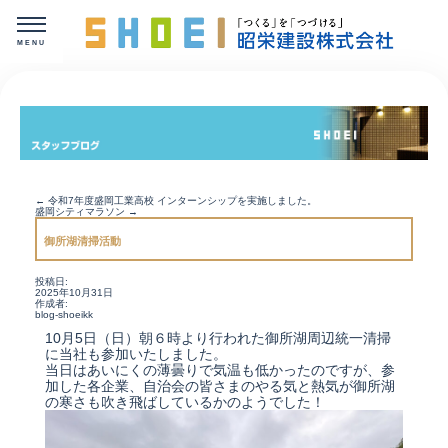
←
令和7年度盛岡工業高校 インターンシップを実施しました。
盛岡シティマラソン
→
御所湖清掃活動
投稿日:
2025年10月31日
作成者:
blog-shoeikk
10月5日（日）朝６時より行われた御所湖周辺統一清掃
に当社も参加いたしました。
当日はあいにくの薄曇りで気温も低かったのですが、参
加した各企業、自治会の皆さまのやる気と熱気が御所湖
の寒さも吹き飛ばしているかのようでした！