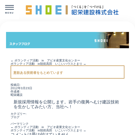
←
ボランティア活動 in アピオ産業文化センター
ボランティア活動 in陸前高田 いこいハウスとまり
→
意欲ある技術者をもとめています
投稿日:
2012年3月23日
作成者:
昭栄建設
新規採用情報を公開します。岩手の復興へむけ建設技術
を生かしてみたい方、当社へ！
カテゴリー:
ブログ
パーマリンク
←
ボランティア活動 in アピオ産業文化センター
ボランティア活動 in陸前高田 いこいハウスとまり
→
コメントは受け付けていません。