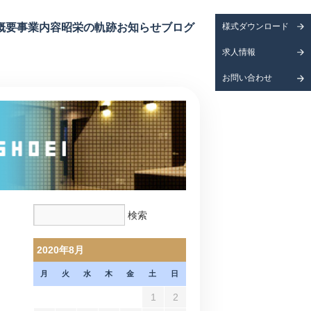
概要
事業内容
昭栄の軌跡
お知らせ
ブログ
様式ダウンロード
求人情報
お問い合わせ
2020年8月
月
火
水
木
金
土
日
1
2