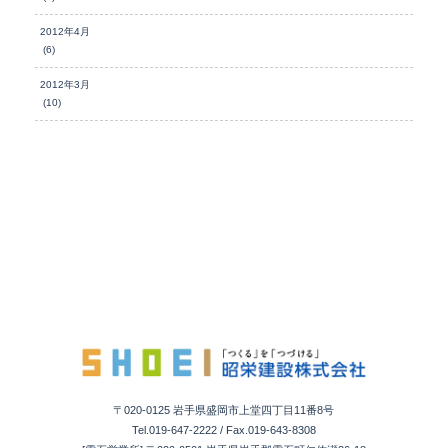
2012年4月
(6)
2012年3月
(10)
〒020-0125 岩手県盛岡市上堂四丁目11番8号
Tel.019-647-2222 / Fax.019-643-8308