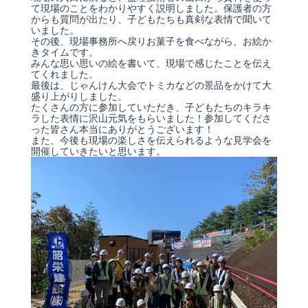
て現場のことをわかりやすく説明しました。保護者の方
からも質問が出たり、子どもたちも真剣な表情で聞いて
いました。
その後、現場事務所へ戻りお菓子を食べながら、お絵か
きタイムです。
みんな思い思いの絵を書いて、現場で感じたことを伝え
てくれました。
最後は、じゃんけん大会でトミカなどの景品をかけて大
盛り上がりしました。
たくさんの方に参加していただき、子どもたちのキラキ
ラした表情に沢山元気をもらいました！参加してくださ
った皆さん本当にありがとうございます！
また、今後も現場の楽しさを伝えられるような見学会を
開催していきたいと思います。