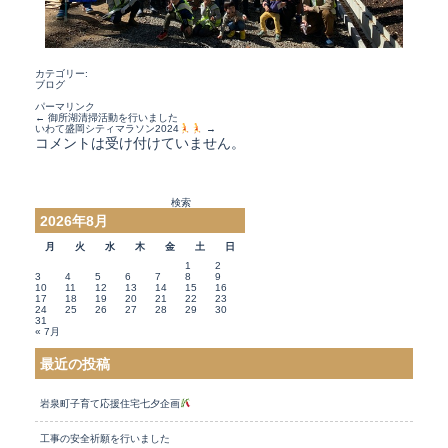
カテゴリー:
ブログ
パーマリンク
←
御所湖清掃活動を行いました
いわて盛岡シティマラソン2024
→
コメントは受け付けていません。
検
索:
2026年8月
月
火
水
木
金
土
日
1
2
3
4
5
6
7
8
9
10
11
12
13
14
15
16
17
18
19
20
21
22
23
24
25
26
27
28
29
30
31
« 7月
最近の投稿
岩泉町子育て応援住宅七夕企画
工事の安全祈願を行いました